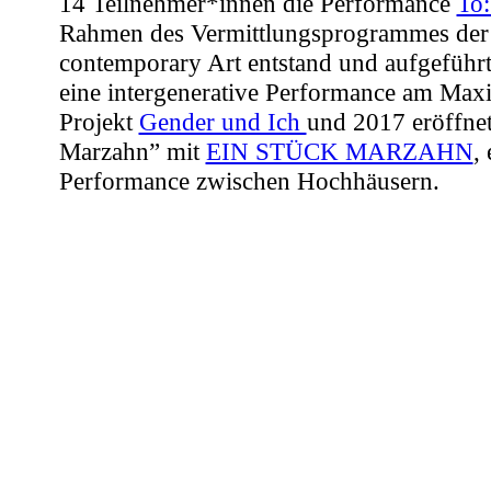
14 Teilnehmer*innen die Performance
To:
Rahmen des Vermittlungsprogrammes der 
contemporary Art entstand und aufgeführt
eine intergenerative Performance am Max
Projekt
Gender und Ich
und 2017 eröffnet
Marzahn” mit
EIN STÜCK MARZAHN
,
Performance zwischen Hochhäusern.
Als Tanzvermittlerin
kooperiere ich unter anderem mit dem
KW 
Art
, mit den
Kulturagenten für kreative S
Theater
, dem lab.bode, der UdK Berlin, d
dem Haus der Berliner Festspiele, dem K
Berlin Mondiale. Darüberhinaus engagiere