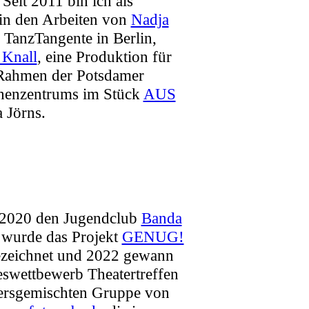
. Seit 2011 bin ich als
 in den Arbeiten von
Nadja
r TanzTangente in Berlin,
 Knall
, eine Produktion für
 Rahmen der Potsdamer
chenzentrums im Stück
AUS
 Jörns.
t 2020 den Jugendclub
Banda
wurde das Projekt
GENUG!
gezeichnet und 2022 gewann
wettbewerb Theatertreffen
ltersgemischten Gruppe von