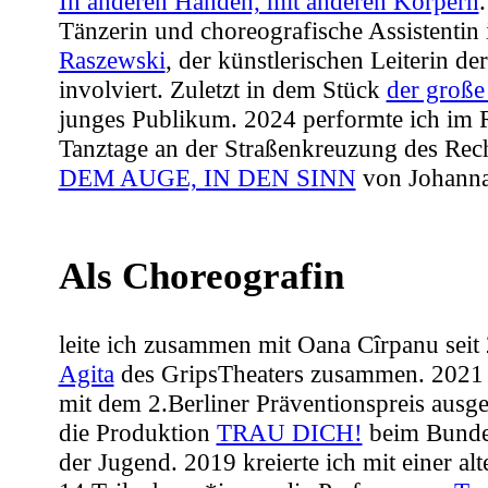
In anderen Händen, mit anderen Körpern
Tänzerin und choreografische Assistentin
Raszewski
, der künstlerischen Leiterin de
involviert. Zuletzt in dem Stück
der große
junges Publikum. 2024 performte ich im
Tanztage an der Straßenkreuzung des Re
DEM AUGE, IN DEN SINN
von Johanna
Als Choreografin
leite ich zusammen mit Oana Cîrpanu sei
Agita
des GripsTheaters zusammen. 2021 
mit dem 2.Berliner Präventionspreis aus
die Produktion
TRAU DICH!
beim Bundes
der Jugend. 2019 kreierte ich mit einer a