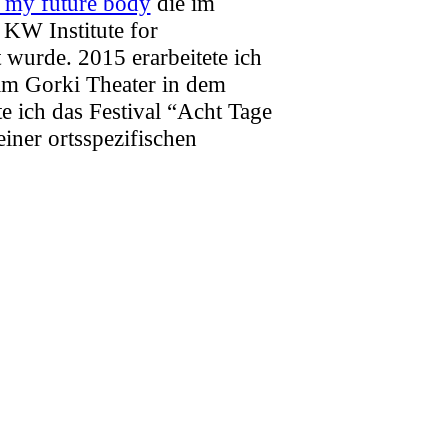
 my future body
die im
KW Institute for
 wurde. 2015 erarbeitete ich
im Gorki Theater in dem
e ich das Festival “Acht Tage
 einer ortsspezifischen
Institute for contemporary
chulen Berlin
, dem
Grips
em Theater an der Parkaue,
unsthaus Dahlem und der
 ich mich als Vorstand des