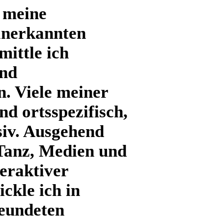
h meine
 anerkannten
mittle ich
und
n. Viele meiner
nd ortsspezifisch,
siv. Ausgehend
Tanz, Medien und
eraktiver
ckle ich in
eundeten