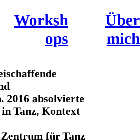
Worksh
Über
ops
mich
reischaffende
nd
. 2016 absolvierte
 in Tanz, Kontext
 Zentrum für Tanz